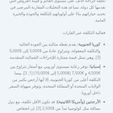
تكلفة جراحة الأنف على مستوى العالم و قيمة العروض التي
تقدمها كل دولة. تساعد هذه التحليلات المقارنة المرضى في
تحديد خياراتهم بناءً على أولوياتهم للتكلفة والجودة والخبرة
العامة.
فعالية التكلفة عبر القارات
كوريا الجنوبية:
يقدم نقطة مثالية بين الجودة العالية
والتكلفة المعقولة، وتتراوح عادةً من $3,000 إلى $5,000
[3]. وهي تمثل قيمة ممتازة للإجراءات الجمالية المتقدمة.
إسبانيا:
توفر رعاية بمستوى أوروبي مع أسعار تتراوح بين
€4,500 و €7,500 ($5,000 إلى $10,000) [1, 3]. بينما
التكلفة أعلى من كوريا الجنوبية، إلا أنها أرخص بكثير من
الولايات المتحدة أو المملكة المتحدة، وتوفر سهولة السفر
داخل أوروبا.
الأرجنتين (وأمريكا اللاتينية):
قد تكون الأقل تكلفة، مع دول
مماثلة مثل كولومبيا تبدأ من $2,500 [3]. إن انخفاض