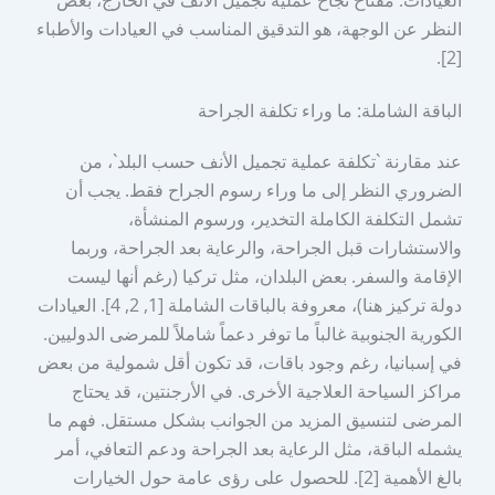
النظر عن الوجهة، هو التدقيق المناسب في العيادات والأطباء
[2].
الباقة الشاملة: ما وراء تكلفة الجراحة
عند مقارنة `تكلفة عملية تجميل الأنف حسب البلد`، من
الضروري النظر إلى ما وراء رسوم الجراح فقط. يجب أن
تشمل التكلفة الكاملة التخدير، ورسوم المنشأة،
والاستشارات قبل الجراحة، والرعاية بعد الجراحة، وربما
الإقامة والسفر. بعض البلدان، مثل تركيا (رغم أنها ليست
دولة تركيز هنا)، معروفة بالباقات الشاملة [1, 2, 4]. العيادات
الكورية الجنوبية غالباً ما توفر دعماً شاملاً للمرضى الدوليين.
في إسبانيا، رغم وجود باقات، قد تكون أقل شمولية من بعض
مراكز السياحة العلاجية الأخرى. في الأرجنتين، قد يحتاج
المرضى لتنسيق المزيد من الجوانب بشكل مستقل. فهم ما
يشمله الباقة، مثل الرعاية بعد الجراحة ودعم التعافي، أمر
بالغ الأهمية [2]. للحصول على رؤى عامة حول الخيارات