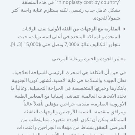
`rhinoplasty cost by country` في هذه المنطقة
يشكل عامل جذب رئيسي، لكنه يستلزم عناية واجبة أكثر
شمولاً للجودة.
المقارنة مع الوجهات من الفئة الأولى:
تقف الولايات
المتحدة والمملكة المتحدة في أعلى المستويات، حيث
تتجاوز التكاليف غالبًا $7,000 وتصل حتى $15,000 [3، 4].
معايير الجودة والخبرة ورعاية المرضى
في حين أن التكلفة هي المحرك الرئيسي للسياحة العلاجية،
تظل الجودة والسلامة في غاية الأهمية. تُشتهر كوريا الجنوبية
بابتكارها وخبرتها المتخصصة في الجراحة التجميلية، وغالباً ما
تحدد الاتجاهات العالمية. تتماشى إسبانيا مع المعايير الطبية
الأوروبية الصارمة، مقدمة جراحين مؤهلين تأهيلاً عالياً
ومرافق متقدمة. بالنسبة للأرجنتين والوجهات الناشئة
المماثلة، يمكن أن تكون الجودة متغيرة، مما يتطلب من
المرضى التحقق بنشاط من مؤهلات الجراحين واعتمادات
العيادات. مفتاح نجاح عملية تجميل الأنف في الخارج، بغض