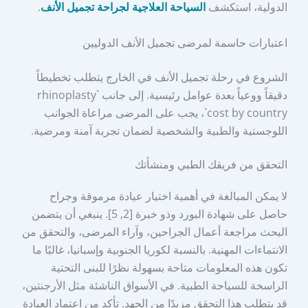
الدولية، استكشف
السياحة العلاجية لجراحة تجميل الأنف
.
اعتبارات حاسمة لمرضى تجميل الأنف الدوليين
الشروع في رحلة تجميل الأنف في الخارج يتطلب تخطيطاً
دقيقاً ووعياً بعدة عوامل رئيسية. إلى جانب `rhinoplasty
cost by country`، يجب على المرضى مراعاة الجوانب
اللوجستية والطبية والشخصية لضمان تجربة آمنة ومرضية.
التحقق من فريقك الطبي ومنشأتك
لا يمكن المبالغة في أهمية اختيار عيادة مرموقة وجراح
حاصل على شهادة البورد وذو خبرة [2, 5]. ينبغي أن يتضمن
البحث مراجعة أعمال الجراحين، وآراء المرضى، والتحقق من
الانتماءات المهنية. بالنسبة لكوريا الجنوبية وإسبانيا، غالبًا ما
تكون هذه المعلومات متاحة بسهولة نظرًا للبنى التحتية
الراسخة للسياحة الطبية. في الأسواق الناشئة مثل الأرجنتين،
قد يتطلب هذا التحقق مزيدًا من الجهد. تأكد من اعتماد العيادة