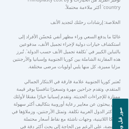
country` أكثر ملاءمة محتملاً.
الخلاصة: إرشادات رحلتك لتجديد الأنف
غالبًا ما يدفع السعي وراء مظهر أنفي مُحسّن الأفراد إلى
استكشاف خيارات دولية لإجراء تجميل الأنف، مدفوعين
بالتباين الكبير في `تكلفة تجميل الأنف حسب الدولة`. تُبرز
هذه المقارنة الشاملة بين كوريا الجنوبية وإسبانيا والأرجنتين
مزايا مميزة، كل منها يلبي أولويات مرضى مختلفة.
تُعتبر كوريا الجنوبية علامة فارقة في الابتكار الجمالي
المتقدم، وتقدم جراحين مهرة وتسعيرًا تنافسيًا يوفر قيمة
ممتازة للإجراءات الحديثة. وتقدم إسبانيا خيارًا مقنعًا لأولئك
الذين يبحثون عن معايير رعاية أوروبية بتكاليف أكثر سهولة
صور قبل وبعد
من أكثر الدول الغربية تكلفة. وتمثل الأرجنتين، وزملاؤها في
أمريكا اللاتينية، وجهات ناشئة مع نقاط أسعار محتملة
منخفضة، على الرغم من الحاجة إلى بحث أكثر دقة في