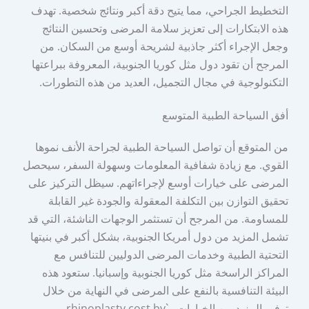
التخطيط الجراحي، مما يتيح دقة أكبر ونتائج شخصية. تهدف
هذه الابتكارات إلى تعزيز سلامة المرضى وتحسين النتائج
وجعل الإجراء أكثر جاذبية لشريحة أوسع من السكان. من
المرجح أن تقود دول مثل كوريا الجنوبية، المعروفة ببراعتها
التكنولوجية في مجال التجميل، العديد من هذه التطورات.
أفق السياحة الطبية المتوسع
من المتوقع أن تواصل السياحة الطبية لجراحة الأنف نموها
القوي. مع زيادة شفافية المعلومات وسهولة السفر، سيحصل
المرضى على خيارات أوسع لإجراءاتهم. سيظل التركيز على
تحقيق التوازن بين التكلفة المعقولة والجودة غير القابلة
للمساومة. من المرجح أن تستثمر الوجهات الناشئة، التي قد
تشمل المزيد من دول أمريكا الجنوبية، بشكل أكبر في بنيتها
التحتية الطبية وخدمات المرضى الدوليين للتنافس مع
المراكز الراسخة مثل كوريا الجنوبية وإسبانيا. ستعود هذه
البيئة التنافسية بالنفع على المرضى في النهاية من خلال
توفير المزيد من الخيارات و`rhinoplasty cost by