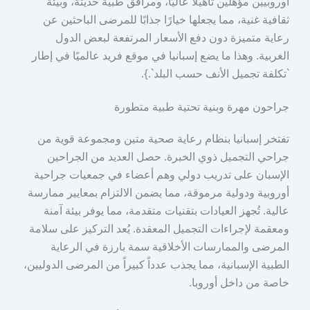
أوروبيين مؤهلين تأهيلاً عاليًا، ومرافق طبية حديثة، وبيئة
ثقافية غنية، مما يجعلها خيارًا جذابًا للمرضى الباحثين عن
رعاية متميزة دون دفع الأسعار المرتفعة لبعض الدول
الغربية. وهذا ما يضع إسبانيا في موقع فريد عالميًا في إطار
`تكلفة تجميل الأنف حسب البلد`.}.
جراحون مهرة وبنية تحتية طبية متطورة
تفتخر إسبانيا بنظام رعاية صحية متين ومجموعة قوية من
جراحي التجميل ذوي الخبرة. حصل العديد من الجراحين
الإسبان على تدريب دولي وهم أعضاء في جمعيات جراحية
أوروبية ودولية مرموقة، مما يضمن الالتزام بمعايير ممارسة
عالية. تُجهز العيادات بتقنيات متقدمة، مما يوفر بيئة آمنة
ومعقمة لإجراءات التجميل المعقدة. يُعد التركيز على سلامة
المرضى والممارسات الأخلاقية سمة بارزة في الرعاية
الطبية الإسبانية، مما يجذب عدداً كبيراً من المرضى الدوليين،
خاصة من داخل أوروبا.