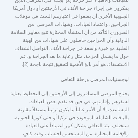
للعيادات والأطباء أكثر حرجة [2]. يجب على المرضى الذين
يفكرون في إجراء جراحة الأنف في الأرجنتين أو دول أمريكا
الجنوبية الأخرى أن يضعوا في اعتبارهم البحث في مؤهلات
الجراحين، واعتماد العيادات، وشهادات المرضى. من
الضروري التأكد من أن المنشأة المختارة تتبع معايير السلامة
الدولية وأن الجراحين حاصلون على شهادات من الهيئة
الطبية مع خبرة واسعة في جراحة الأنف. التواصل الشفاف
حول ما يشمل الحزمة، مثل رعاية ما بعد الجراحة ودعم
الاستشفاء، هو أمر بالغ الأهمية لتحقيق نتيجة ناجحة [2].
لوجستيات المرضى ورحلة التعافي
يحتاج المرضى المسافرون إلى الأرجنتين إلى التخطيط بعناية
لسفرهم وإقامتهم. في حين قد تقدم بعض العيادات
المساعدة، إلا أن الأمر غالباً ما يكون ترتيباً مستقلاً مقارنة
بالباقات الشاملة الموجودة في تركيا أو حتى كوريا الجنوبية.
ستختلف بيئة التعافي بشكل كبير اعتماداً على العيادة
والإقامة المختارة. من المستحسن احتساب وقت كافٍ