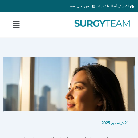
خطي
اكتشف أنطاليا / تركيا
صور قبل وبعد
لى
لمحتوى
القائمة
21 ديسمبر 2025