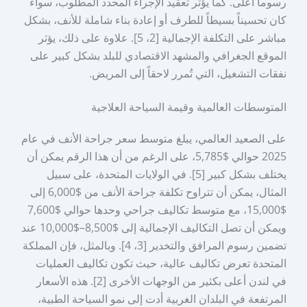
رسوماً أعلى. كما يؤثر تعقيد الإجراء المحدد المطلوب، سواء
كان تحسيناً بسيطاً للطرف أو إعادة بناء شاملة للأنف، بشكل
مباشر على التكلفة الإجمالية [2، 5]. علاوة على ذلك، يؤثر
الموقع الجغرافي والمشهد الاقتصادي للبلد بشكل كبير على
نفقات التشغيل، التي تُمرر لاحقاً إلى المريض.
المتوسطات العالمية وقيمة السياحة العلاجية
على الصعيد العالمي، يبلغ متوسط سعر جراحة الأنف في عام
2025 حوالي $5,785، على الرغم من أن هذا الرقم يمكن أن
يختلف بشكل كبير [5]. في الولايات المتحدة، على سبيل
المثال، يمكن أن تتراوح تكلفة جراحة الأنف من $6,000 إلى
$15,000، مع متوسط تكاليف جراحي وحدها حوالي $7,600
ويمكن أن تصل التكاليف الإجمالية إلى $8,500–$10,000 عند
تضمين رسوم المرافق والتخدير [3، 4]. وبالمثل، فإن المملكة
المتحدة تعرض تكاليف عالية، حيث تكون تكاليف العمليات
في لندن أعلى بكثير من الوجهات الأخرى [2]. هذه الأسعار
المرتفعة في البلدان الغربية أدت إلى نمو السياحة الطبية،