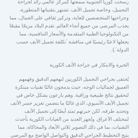
رسخت كوريا الجنوبية سمعتها كمركز عالمي رائد لجراحة
التجميل، وخاصة تجميل الأنف. تشتهر بتقنياتها المتطورة،
وجراحيها المتخصصين للغاية، وتركيز ثقافي على الجمال، مما
يجذب المرضى من جميع أنحاء العالم. تقدم البلاد مزيجًا مقنعًا
من التكنولوجيا الطبية المتقدمة والأسعار التنافسية، مما
يجعلها لاعبًا رئيسيًا في مناقشة `تكلفة تجميل الأنف حسب
الدولة`.}.
الخبرة والابتكار في جراحة الأنف الكورية
يُحتفى بجراحي التجميل الكوريين لنهجهم الدقيق وفهمهم
العميق لجماليات الوجه، حيث يدمجون غالبًا تقنيات مبتكرة
لتحقيق نتائج طبيعية وراقية. وهم بارعون بشكل خاص في
تجميل الأنف الآسيوي، الذي غالبًا ما يتضمن تعزيز جسر الأنف
وتحديد طرفه، لكن خبرتهم تمتد أيضًا إلى تجميل الأنف
لمختلف الأعراق. وتُجهز العديد من العيادات الكورية بأحدث
التقنيات، بما في ذلك التصوير ثلاثي الأبعاد والمحاكاة، مما
يتيح التخطيط الجراحي الدقيق والتواصل الواضح مع المرضى