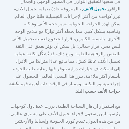
في سعيها لتحقيق التوازن في المظهر الوجهي والجمال
الراقي,
تجميل الانف
, ، المعروفة عادةً بعملية تجميل الأنف،
تبرز كواحدة من أكثر الإجراءات التجميلية طلبًا حول العالم.
يمكن لهذه الجراحة التحويلية تغيير حجم الأنف وشكله
وتناسبه بشكل كبير، مما يجعله أكثر توازنًا مع ملامح الوجه
الأخرى. بالنسبة للكثيرين، قرار الخضوع لعملية تجميل الأنف
ليس مجرد قرار جمالي؛ بل يمكن أن يؤثر بعمق على الثقة
بالنفس والرفاهية العامة. ومع ذلك، قد تُشكّل تكلفة عملية
تجميل الأنف عائقًا كبيرًا، مما يدفع عددًا متزايدًا من الأفراد
إلى استكشاف خيارات دولية تتوفر فيها رعاية عالية الجودة
بأسعار أكثر ملاءمة. يبرز هذا السعي العالمي للحصول على
إجراء ميسور التكلفة وممتاز في الوقت ذاته أهمية فهم
تكلفة
جراحة الأنف حسب البلد
.
مع استمرار ازدهار السياحة الطبية، برزت عدة دول كوجهات
رئيسية لمن يسعون لإجراء تجميل الأنف على مستوى عالمي.
من بين هذه الدول، تقدم كوريا الجنوبية وإسبانيا والأرجنتين
مزايا مميزة، حيث تقدم كل منها مزيجًا فريدًا من الخبرة