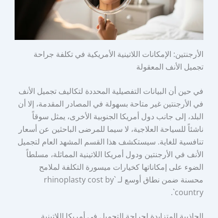
الأرجنتين: الإمكانات اللاتينية الأمريكية في تكلفة جراحة
تجميل الأنف المعقولة
في حين أن البيانات التفصيلية المحددة لتكاليف تجميل الأنف
في الأرجنتين غير متاحة بسهولة في المصادر المقدمة، إلا أن
البلد، إلى جانب دول أمريكا الجنوبية الأخرى، يمثل سوقاً
ناشئاً للسياحة العلاجية، لا سيما للمرضى الباحثين عن أسعار
تنافسية للغاية. سيستكشف هذا القسم المشهد العام لتجميل
الأنف في الأرجنتين ودول أمريكا اللاتينية المماثلة، مسلطاً
الضوء على إمكاناتها كخيارات ميسورة التكلفة لملامح
محسنة ضمن نطاق أوسع لـ `rhinoplasty cost by
country`.
الجاذبية المتزايدة لجراحة التجميل في أمريكا اللاتينية