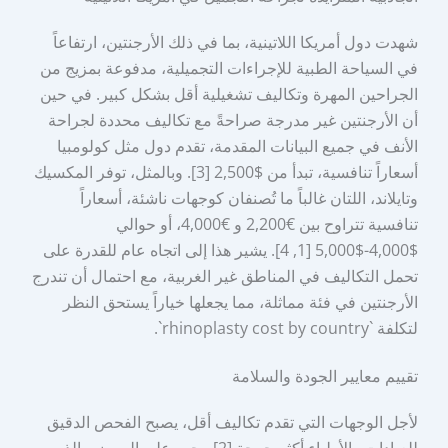
شهدت دول أمريكا اللاتينية، بما في ذلك الأرجنتين، ارتفاعاً
في السياحة الطبية للإجراءات التجميلية، مدفوعة بمزيج من
الجراحين المهرة وتكاليف تشغيلية أقل بشكل كبير. في حين
أن الأرجنتين غير مدرجة صراحةً مع تكاليف محددة لجراحة
الأنف في جميع البيانات المقدمة، تقدم دول مثل كولومبيا
أسعاراً تنافسية، تبدأ من $2,500 [3]. وبالمثل، توفر المكسيك
وتايلاند، اللتان غالباً ما تُصنفان كوجهات ناشئة، أسعاراً
تنافسية تتراوح بين €2,200 و €4,000، أو حوالي
$4,000-$5,000 [1, 4]. يشير هذا إلى اتجاه عام للقدرة على
تحمل التكاليف في المناطق غير الغربية، مع احتمال أن تندرج
الأرجنتين في فئة مماثلة، مما يجعلها خياراً يستحق النظر
لتكلفة `rhinoplasty cost by country`.
تقييم معايير الجودة والسلامة
لأجل الوجهات التي تقدم تكاليف أقل، يصبح الفحص الدقيق