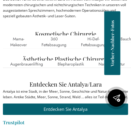
modernsten chirurgischen und nichtchirurgischen Techniken in unseren voll
ausgestatteten Sprechzimmern, hochmodernen Operationssälen und
speziell gebauten Ästhetik- und Laser-Suiten.
Vorher-Nachher-Fotos
Kosmetische Chirurgie
Mama-
360
Hi-Def-
Bauch
Makeover
Fettabsaugung
Fettabsaugung
Ästhetische Plastische Chirurgie
Augenbrauenlifting
Blepharoplastik
Nasenkorrektur
Entdecken Sie Antalya/Lara
Antalya ist eine Stadt, in der Meer, Sonne, Geschichte und Natur in Harmonie
leben. Antike Städte, Meer, Sonne, Strand, Wald … alles ist Teil dieser Einheit.
Entdecken Sie Antalya
Trustpilot