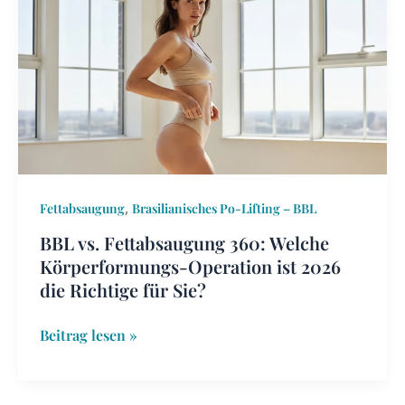
vs.
Fettabsaugung
360:
Welche
Körperformungs-
Operation
ist
2026
die
,
Fettabsaugung
Brasilianisches Po-Lifting – BBL
Richtige
BBL vs. Fettabsaugung 360: Welche
für
Körperformungs-Operation ist 2026
Sie?
die Richtige für Sie?
Beitrag lesen »