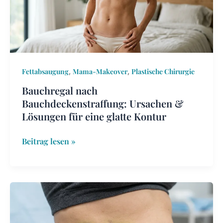
Lösungen
für
eine
glatte
Kontur
,
,
Fettabsaugung
Mama-Makeover
Plastische Chirurgie
Bauchregal nach
Bauchdeckenstraffung: Ursachen &
Lösungen für eine glatte Kontur
Beitrag lesen »
Blutergüsse
nach
Fettabsaugung: