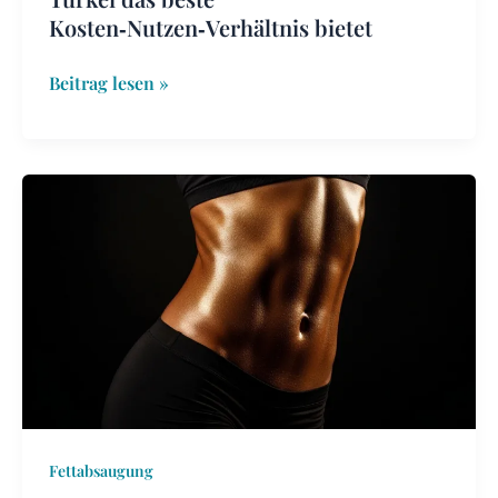
Kosten‑Nutzen‑Verhältnis bietet
Beitrag lesen »
Liposuktion-
Preiswettbewerb:
Deutschland
vs.
Argentinien
vs.
Südkorea
für
budgetfreundliches
Body‑Sculpting
Fettabsaugung