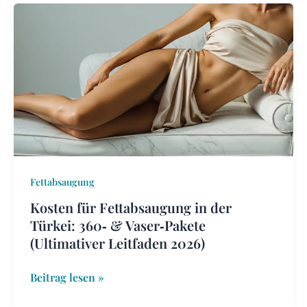
Kosten
für
Fettabsaugung
in
der
Türkei:
360‑
&
Vaser‑Pakete
(Ultimativer
Fettabsaugung
Leitfaden
Kosten für Fettabsaugung in der
2026)
Türkei: 360‑ & Vaser‑Pakete
(Ultimativer Leitfaden 2026)
Beitrag lesen »