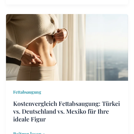
Kostenvergleich
Fettabsaugung:
Türkei
vs.
Deutschland
vs.
Mexiko
für
Ihre
ideale
Fettabsaugung
Figur
Kostenvergleich Fettabsaugung: Türkei
vs. Deutschland vs. Mexiko für Ihre
ideale Figur
Beitrag lesen »