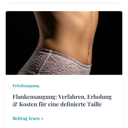
Flankensaugung:
Verfahren,
Erholung
&
Kosten
für
eine
definierte
Taille
Fettabsaugung
Flankensaugung: Verfahren, Erholung
& Kosten für eine definierte Taille
Beitrag lesen »