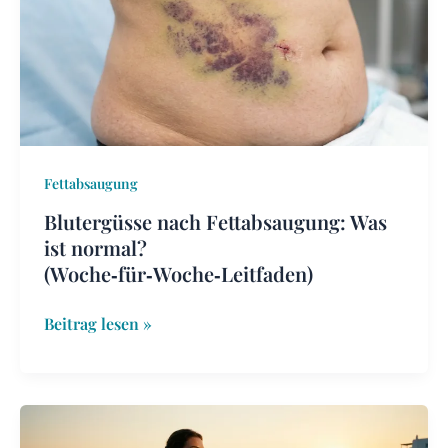
Was
ist
normal?
(Woche‑für‑Woche‑Leitfaden)
Fettabsaugung
Blutergüsse nach Fettabsaugung: Was
ist normal?
(Woche‑für‑Woche‑Leitfaden)
Beitrag lesen »
Top-
Medizintourismus-