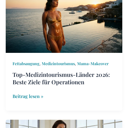
Länder
2026:
Beste
Ziele
für
Operationen
,
,
Fettabsaugung
Medizintourismus
Mama-Makeover
Top-Medizintourismus-Länder 2026:
Beste Ziele für Operationen
Beitrag lesen »
BBL