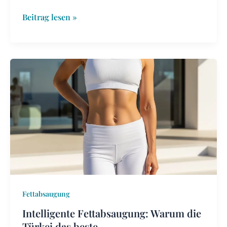
Beitrag lesen »
Intelligente
Fettabsaugung:
Warum
die
Türkei
das
beste
Kosten‑Nutzen‑Verhältnis
bietet
Fettabsaugung
Intelligente Fettabsaugung: Warum die
Türkei das beste