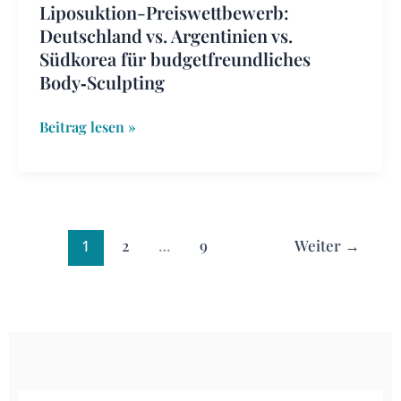
Liposuktion-Preiswettbewerb:
Deutschland vs. Argentinien vs.
Südkorea für budgetfreundliches
Body‑Sculpting
Beitrag lesen »
1
2
…
9
Weiter
→