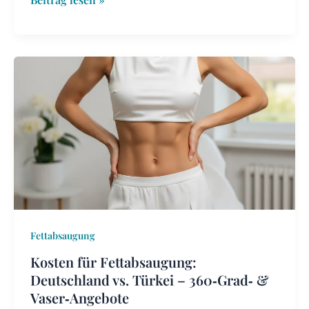
Kosten
für
Fettabsaugung:
Deutschland
vs.
Türkei
–
360‑Grad‑
&
Vaser‑Angebote
Fettabsaugung
Kosten für Fettabsaugung:
Deutschland vs. Türkei – 360‑Grad‑ &
Vaser‑Angebote