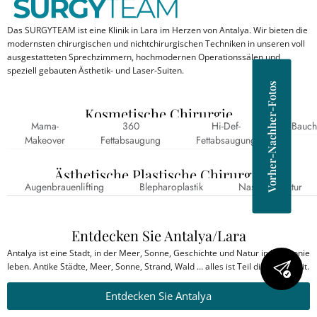
Das SURGYTEAM ist eine Klinik in Lara im Herzen von Antalya. Wir bieten die
modernsten chirurgischen und nichtchirurgischen Techniken in unseren voll
ausgestatteten Sprechzimmern, hochmodernen Operationssälen und
speziell gebauten Ästhetik- und Laser-Suiten.
Vorher-Nachher-Fotos
Kosmetische Chirurgie
Mama-
360
Hi-Def-
Bauch
Makeover
Fettabsaugung
Fettabsaugung
Ästhetische Plastische Chirurgie
Augenbrauenlifting
Blepharoplastik
Nasenkorrektur
Entdecken Sie Antalya/Lara
Antalya ist eine Stadt, in der Meer, Sonne, Geschichte und Natur in Harmonie
leben. Antike Städte, Meer, Sonne, Strand, Wald … alles ist Teil dieser Einheit.
Entdecken Sie Antalya