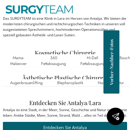
Das SURGYTEAM ist eine Klinik in Lara im Herzen von Antalya. Wir bieten die
modernsten chirurgischen und nichtchirurgischen Techniken in unseren voll
ausgestatteten Sprechzimmern, hochmodernen Operationssälen und
speziell gebauten Ästhetik- und Laser-Suiten.
Vorher-Nachher-Fotos
Kosmetische Chirurgie
Mama-
360
Hi-Def-
Bauch
Makeover
Fettabsaugung
Fettabsaugung
Ästhetische Plastische Chirurgie
Augenbrauenlifting
Blepharoplastik
Nasenkorrektur
Entdecken Sie Antalya/Lara
Antalya ist eine Stadt, in der Meer, Sonne, Geschichte und Natur in Harmonie
leben. Antike Städte, Meer, Sonne, Strand, Wald … alles ist Teil dieser Einheit.
Entdecken Sie Antalya