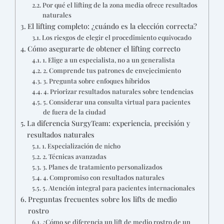
Por qué el lifting de la zona media ofrece resultados
naturales
El lifting completo: ¿cuándo es la elección correcta?
Los riesgos de elegir el procedimiento equivocado
Cómo asegurarte de obtener el lifting correcto
1. Elige a un especialista, no a un generalista
2. Comprende tus patrones de envejecimiento
3. Pregunta sobre enfoques híbridos
4. Priorizar resultados naturales sobre tendencias
5. Considerar una consulta virtual para pacientes
de fuera de la ciudad
La diferencia SurgyTeam: experiencia, precisión y
resultados naturales
1. Especialización de nicho
2. Técnicas avanzadas
3. Planes de tratamiento personalizados
4. Compromiso con resultados naturales
5. Atención integral para pacientes internacionales
Preguntas frecuentes sobre los lifts de medio
rostro
¿Cómo se diferencia un lift de medio rostro de un