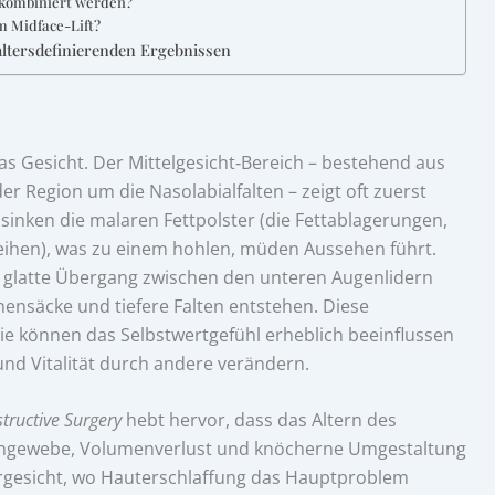
n kombiniert werden?
m Midface-Lift?
altersdefinierenden Ergebnissen
das Gesicht. Der Mittelgesicht‑Bereich – bestehend aus
Region um die Nasolabialfalten – zeigt oft zuerst
sinken die malaren Fettpolster (die Fettablagerungen,
leihen), was zu einem hohlen, müden Aussehen führt.
nst glatte Übergang zwischen den unteren Augenlidern
nsäcke und tiefere Falten entstehen. Diese
ie können das Selbstwertgefühl erheblich beeinflussen
nd Vitalität durch andere verändern.
tructive Surgery
hebt hervor, dass das Altern des
ichgewebe, Volumenverlust und knöcherne Umgestaltung
rgesicht, wo Hauterschlaffung das Hauptproblem