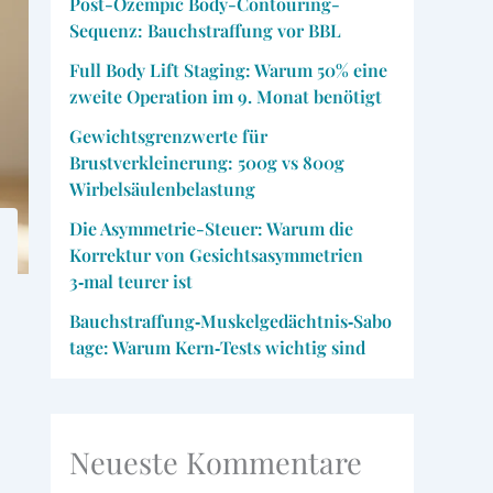
Post-Ozempic Body-Contouring-
Sequenz: Bauchstraffung vor BBL
Full Body Lift Staging: Warum 50% eine
zweite Operation im 9. Monat benötigt
Gewichtsgrenzwerte für
Brustverkleinerung: 500g vs 800g
Wirbelsäulenbelastung
Die Asymmetrie-Steuer: Warum die
Korrektur von Gesichtsasymmetrien
3‑mal teurer ist
Bauchstraffung‑Muskelgedächtnis‑Sabo
tage: Warum Kern‑Tests wichtig sind
Neueste Kommentare