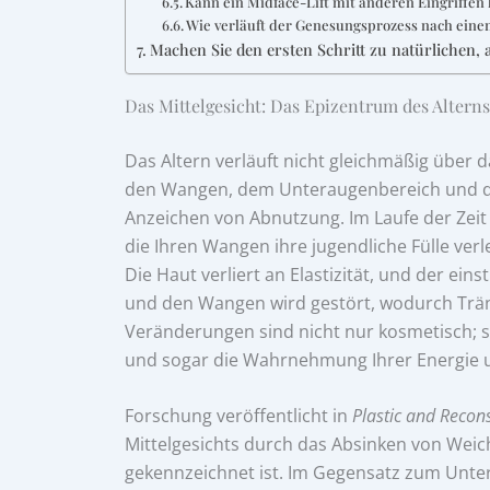
Kann ein Midface-Lift mit anderen Eingriffe
Wie verläuft der Genesungsprozess nach eine
Machen Sie den ersten Schritt zu natürlichen, 
Das Mittelgesicht: Das Epizentrum des Alterns
Das Altern verläuft nicht gleichmäßig über 
den Wangen, dem Unteraugenbereich und der 
Anzeichen von Abnutzung. Im Laufe der Zeit 
die Ihren Wangen ihre jugendliche Fülle ver
Die Haut verliert an Elastizität, und der ei
und den Wangen wird gestört, wodurch Träne
Veränderungen sind nicht nur kosmetisch; s
und sogar die Wahrnehmung Ihrer Energie u
Forschung veröffentlicht in
Plastic and Recons
Mittelgesichts durch das Absinken von We
gekennzeichnet ist. Im Gegensatz zum Unte