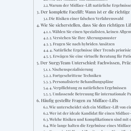
Warum der Midface-Lift natürliche Ergebnisse 
Der komplette Facelift: Wann ist er die richtig
Die Risiken einer falschen Verfahrenswahl
Wie Sie sicherstellen, dass Sie den richtigen Li
1. Wählen Sie einen Spezialisten, keinen Allge
2. Verstehen Sie Ihre Alterungsmuster
3. Fragen Sie nach hybriden Ansätzen
4. Natürliche Ergebnisse über Trends priorisi
5. Erwägen Sie eine virtuelle Beratung für Pa
Der SurgyTeam Unterschied: Fachwissen, Präzi
1. Nischenspezialisierung
2. Fortgeschrittene Techniken
3. Personalisierte Behandlungspläne
4. Verpflichtung zu natürlichen Ergebnissen
5. Umfassende Betreuung für internationale P
Häufig gestellte Fragen zu Midface-Lifts
Wie unterscheidet sich ein Midface-Lift von e
Wer ist der ideale Kandidat für einen Midface-
Welche Risiken und Komplikationen sind mit 
Wie lange halten die Ergebnisse eines Midface