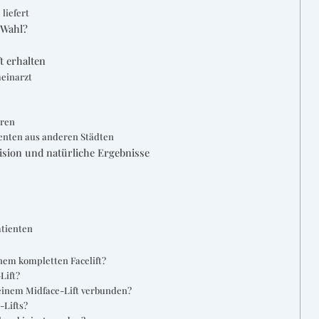
liefert
e Wahl?
ft erhalten
meinarzt
eren
tienten aus anderen Städten
sion und natürliche Ergebnisse
atienten
inem kompletten Facelift?
Lift?
einem Midface-Lift verbunden?
-Lifts?