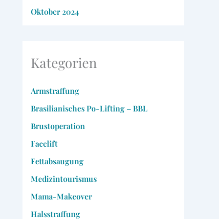
Oktober 2024
Kategorien
Armstraffung
Brasilianisches Po-Lifting – BBL
Brustoperation
Facelift
Fettabsaugung
Medizintourismus
Mama-Makeover
Halsstraffung