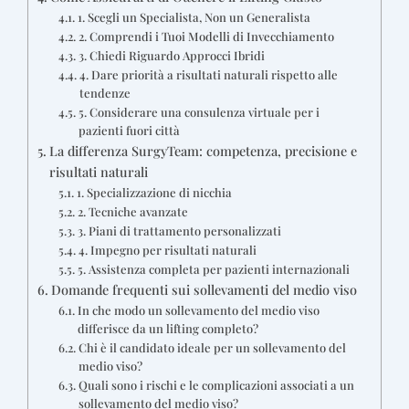
1. Scegli un Specialista, Non un Generalista
2. Comprendi i Tuoi Modelli di Invecchiamento
3. Chiedi Riguardo Approcci Ibridi
4. Dare priorità a risultati naturali rispetto alle
tendenze
5. Considerare una consulenza virtuale per i
pazienti fuori città
La differenza SurgyTeam: competenza, precisione e
risultati naturali
1. Specializzazione di nicchia
2. Tecniche avanzate
3. Piani di trattamento personalizzati
4. Impegno per risultati naturali
5. Assistenza completa per pazienti internazionali
Domande frequenti sui sollevamenti del medio viso
In che modo un sollevamento del medio viso
differisce da un lifting completo?
Chi è il candidato ideale per un sollevamento del
medio viso?
Quali sono i rischi e le complicazioni associati a un
sollevamento del medio viso?