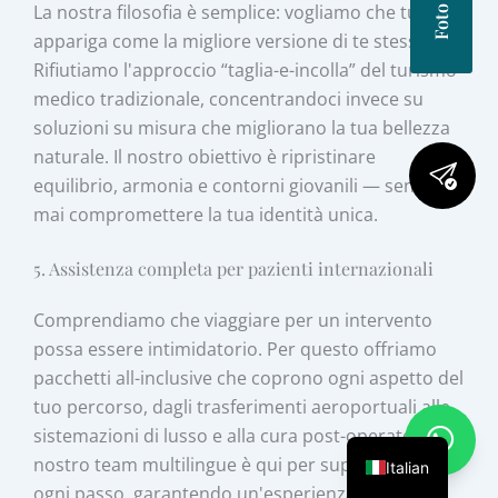
La nostra filosofia è semplice: vogliamo che tu
appariga come la migliore versione di te stesso.
Rifiutiamo l'approccio “taglia-e-incolla” del turismo
medico tradizionale, concentrandoci invece su
soluzioni su misura che migliorano la tua bellezza
naturale. Il nostro obiettivo è ripristinare
equilibrio, armonia e contorni giovanili — senza
mai compromettere la tua identità unica.
5. Assistenza completa per pazienti internazionali
Comprendiamo che viaggiare per un intervento
possa essere intimidatorio. Per questo offriamo
pacchetti all-inclusive che coprono ogni aspetto del
tuo percorso, dagli trasferimenti aeroportuali alle
sistemazioni di lusso e alla cura post-operatoria. Il
nostro team multilingue è qui per supportarti in
Italian
ogni passo, garantendo un'esperienza fluida e