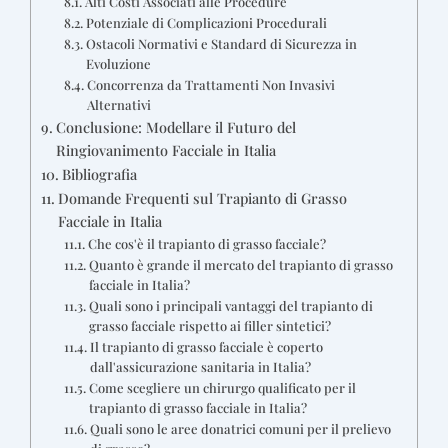
Alti Costi Associati alle Procedure
Potenziale di Complicazioni Procedurali
Ostacoli Normativi e Standard di Sicurezza in
Evoluzione
Concorrenza da Trattamenti Non Invasivi
Alternativi
Conclusione: Modellare il Futuro del
Ringiovanimento Facciale in Italia
Bibliografia
Domande Frequenti sul Trapianto di Grasso
Facciale in Italia
Che cos'è il trapianto di grasso facciale?
Quanto è grande il mercato del trapianto di grasso
facciale in Italia?
Quali sono i principali vantaggi del trapianto di
grasso facciale rispetto ai filler sintetici?
Il trapianto di grasso facciale è coperto
dall'assicurazione sanitaria in Italia?
Come scegliere un chirurgo qualificato per il
trapianto di grasso facciale in Italia?
Quali sono le aree donatrici comuni per il prelievo