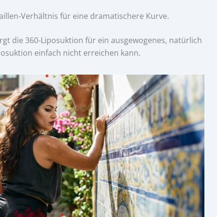
illen‑Verhältnis für eine dramatischere Kurve.
rgt die 360‑Liposuktion für ein ausgewogenes, natürlich
osuktion einfach nicht erreichen kann.