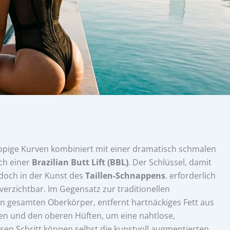
üppige Kurven kombiniert mit einer dramatisch schmalen
nach einer
Brazilian Butt Lift (BBL)
. Der Schlüssel, damit
edoch in der Kunst des
Taillen-Schnappens
. erforderlich
erzichtbar. Im Gegensatz zur traditionellen
n gesamten Oberkörper, entfernt hartnäckiges Fett aus
n und den oberen Hüften, um eine nahtlose,
esen Schritt können selbst die kunstvoll augmentierten