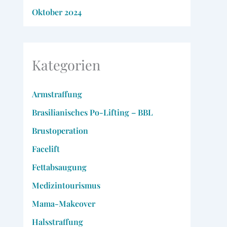
Oktober 2024
Kategorien
Armstraffung
Brasilianisches Po-Lifting – BBL
Brustoperation
Facelift
Fettabsaugung
Medizintourismus
Mama-Makeover
Halsstraffung