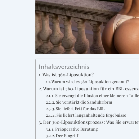
Inhaltsverzeichnis
Was ist 360‑Liposuktion?
Warum wird es 360‑Liposuktion genannt?
Warum ist 360‑Liposuktion für ein BBL essenzi
1. Sie erzeugt die Illusion einer kleineren Taill
2. Sie verstärkt die Sanduhrform
3. Sie liefert Fett für das BBL
4. Sie liefert langanhaltende Ergebnisse
Der 360‑Liposuktionsprozess: Was Sie erwarte
1. Präoperative Beratung
2. Der Eingriff