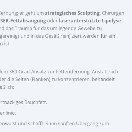
ntfernung; er geht um
strategisches Sculpting
. Chirurgen
SER-Fettabsaugung
oder
laserunterstützte Lipolyse
 und das Trauma für das umliegende Gewebe zu
ereinigt und in das Gesäß reinjiziert werden für ein
 ist.
m 360-Grad-Ansatz zur Fettentfernung. Anstatt sich
der die Seiten (Flanken) zu konzentrieren, behandelt
eßlich:
artnäckiges Bauchfett.
enlinie.
zenwulst und schafft einen sanften Übergang zum