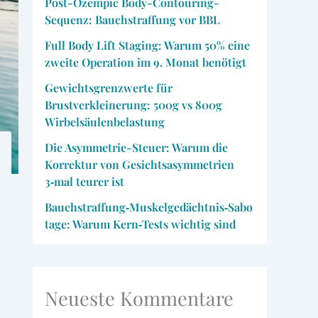
Post-Ozempic Body-Contouring-
Sequenz: Bauchstraffung vor BBL
Full Body Lift Staging: Warum 50% eine
zweite Operation im 9. Monat benötigt
Gewichtsgrenzwerte für
Brustverkleinerung: 500g vs 800g
Wirbelsäulenbelastung
Die Asymmetrie-Steuer: Warum die
Korrektur von Gesichtsasymmetrien
3‑mal teurer ist
Bauchstraffung‑Muskelgedächtnis‑Sabo
tage: Warum Kern‑Tests wichtig sind
Neueste Kommentare