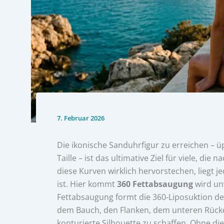
7. Februar 2026
Die ikonische Sanduhrfigur zu erreichen – 
Taille – ist das ultimative Ziel für viele, die 
diese Kurven wirklich hervorstechen, liegt j
ist. Hier kommt
360 Fettabsaugung
wird unv
Fettabsaugung formt die 360‑Liposuktion de
dem Bauch, den Flanken, dem unteren Rücke
konturierte Silhouette zu schaffen. Ohne di