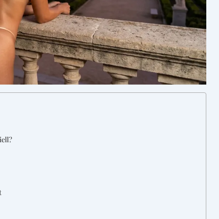
ell?
e
t