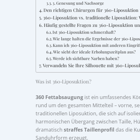
3. Genesung und Nachsorge
Den richtigen Chirurgen für 360-Liposuktio
360-Liposuktion vs. traditionelle Liposuktion:
Häufig gestellte Fragen zu 360-Liposuktion u
Ist 360-Liposuktion schmerzhaft?
Wie lange halten die Ergebnisse der 360-Lipo
Kann ich 360-Liposuktion mit anderen Eingri
Wie sieht der ideale Erholungszeitplan aus?
Werde ich sichtbare Narben haben?
Verwandeln Sie Ihre Silhouette mit 360-Lipos
Was ist 360‑Liposuktion?
360 Fettabsaugung
ist ein umfassendes Kö
rund um den gesamten Mittelteil – vorne, sei
traditionellen Liposuktion, die sich auf isoli
harmonischen Übergang zwischen Taille, Hü
dramatisch
straffes Taillenprofil
das die Ku
Sanduhrform erzeugt.