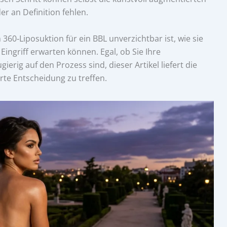
 an Definition fehlen.
60‑Liposuktion für ein BBL unverzichtbar ist, wie sie
ingriff erwarten können. Egal, ob Sie Ihre
erig auf den Prozess sind, dieser Artikel liefert die
erte Entscheidung zu treffen.