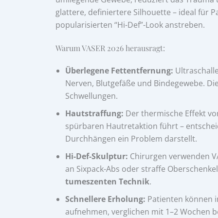
glattere, definiertere Silhouette – ideal fü
popularisierten “Hi-Def”-Look anstreben.
Warum VASER 2026 herausragt:
Überlegene Fettentfernung:
Ultraschalle
Nerven, Blutgefäße und Bindegewebe. Dies
Schwellungen.
Hautstraffung:
Der thermische Effekt von
spürbaren Hautretaktion führt – entsche
Durchhängen ein Problem darstellt.
Hi-Def-Skulptur:
Chirurgen verwenden VA
an Sixpack-Abs oder straffe Oberschenke
tumeszenten Technik
.
Schnellere Erholung:
Patienten können in
aufnehmen, verglichen mit 1–2 Wochen b