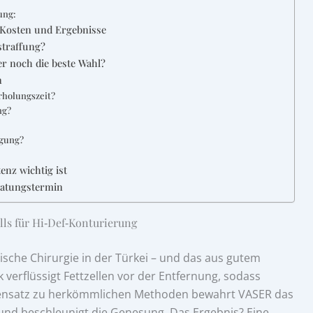
ung:
 Kosten und Ergebnisse
straffung?
er noch die beste Wahl?
n
rholungszeit?
ng?
ugung?
nz wichtig ist
eratungstermin
lls für Hi‑Def‑Konturierung
ische Chirurgie in der Türkei – und das aus gutem
 verflüssigt Fettzellen vor der Entfernung, sodass
ensatz zu herkömmlichen Methoden bewahrt VASER das
nd beschleunigt die Genesung. Das Ergebnis? Eine