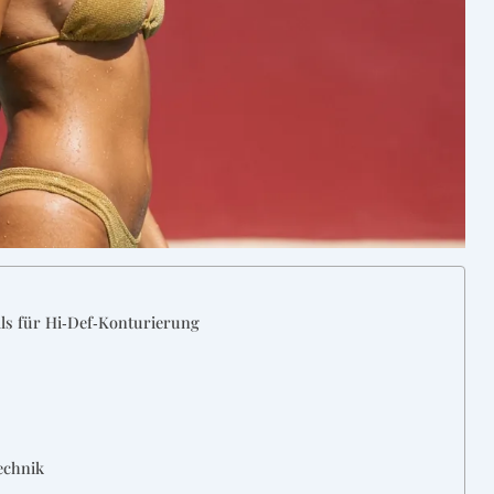
lls für Hi‑Def‑Konturierung
echnik