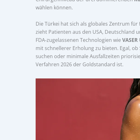
wählen können.
Die Türkei hat sich als globales Zentrum für 
zieht Patienten aus den USA, Deutschland u
FDA‑zugelassenen Technologien wie
VASER
mit schnellerer Erholung zu bieten. Egal, ob
suchen oder minimale Ausfallzeiten priorisie
Verfahren 2026 der Goldstandard ist.