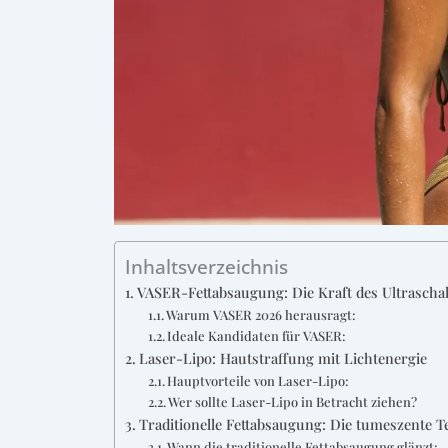
Inhaltsverzeichnis
VASER-Fettabsaugung: Die Kraft des Ultrascha
Warum VASER 2026 herausragt:
Ideale Kandidaten für VASER:
Laser-Lipo: Hautstraffung mit Lichtenergie
Hauptvorteile von Laser-Lipo:
Wer sollte Laser-Lipo in Betracht ziehen?
Traditionelle Fettabsaugung: Die tumeszente T
Wann die traditionelle Fettabsaugung glänzt: