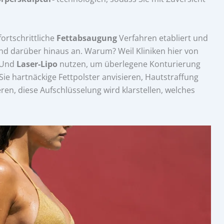
fortschrittliche
Fettabsaugung
Verfahren etabliert und
nd darüber hinaus an. Warum? Weil Kliniken hier von
Und
Laser-Lipo
nutzen, um überlegene Konturierung
 Sie hartnäckige Fettpolster anvisieren, Hautstraffung
ren, diese Aufschlüsselung wird klarstellen, welches