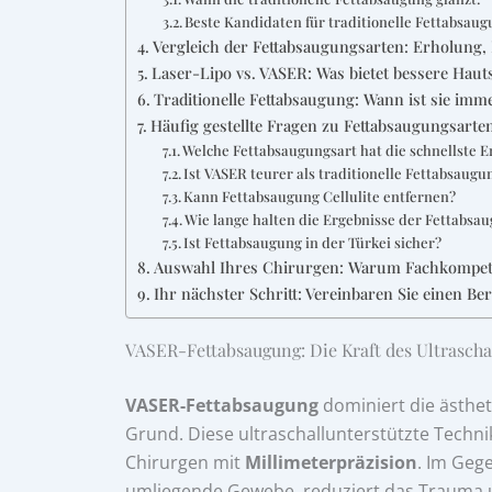
Beste Kandidaten für traditionelle Fettabsaug
Vergleich der Fettabsaugungsarten: Erholung,
Laser-Lipo vs. VASER: Was bietet bessere Haut
Traditionelle Fettabsaugung: Wann ist sie imm
Häufig gestellte Fragen zu Fettabsaugungsarte
Welche Fettabsaugungsart hat die schnellste E
Ist VASER teurer als traditionelle Fettabsaugu
Kann Fettabsaugung Cellulite entfernen?
Wie lange halten die Ergebnisse der Fettabsa
Ist Fettabsaugung in der Türkei sicher?
Auswahl Ihres Chirurgen: Warum Fachkompete
Ihr nächster Schritt: Vereinbaren Sie einen B
VASER-Fettabsaugung: Die Kraft des Ultrascha
VASER-Fettabsaugung
dominiert die ästhet
Grund. Diese ultraschallunterstützte Technik
Chirurgen mit
Millimeterpräzision
. Im Geg
umliegende Gewebe, reduziert das Trauma u