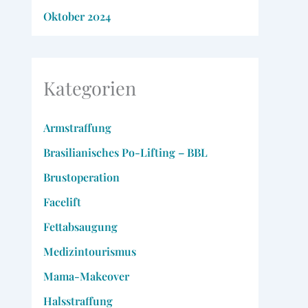
Oktober 2024
Kategorien
Armstraffung
Brasilianisches Po-Lifting – BBL
Brustoperation
Facelift
Fettabsaugung
Medizintourismus
Mama-Makeover
Halsstraffung