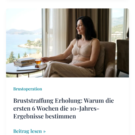
Bruststraffung
Erholung:
Warum
die
ersten
6
Wochen
die
10-
Jahres-
Brustoperation
Ergebnisse
bestimmen
Bruststraffung Erholung: Warum die
ersten 6 Wochen die 10-Jahres-
Ergebnisse bestimmen
Beitrag lesen »