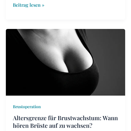
Beitrag lesen »
Altersgrenze
für
Brustwachstum:
Wann
hören
Brüste
auf
zu
wachsen?
Brustoperation
Altersgrenze für Brustwachstum: Wann
hören Brüste auf zu wachsen?