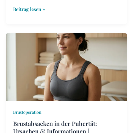
Beitrag lesen »
Brustabsacken
in
der
Pubertät:
Ursachen
&
Informationen
|
Experten‑Leitfaden
Brustoperation
Brustabsacken in der Pubertät:
Ursachen & Informationen |