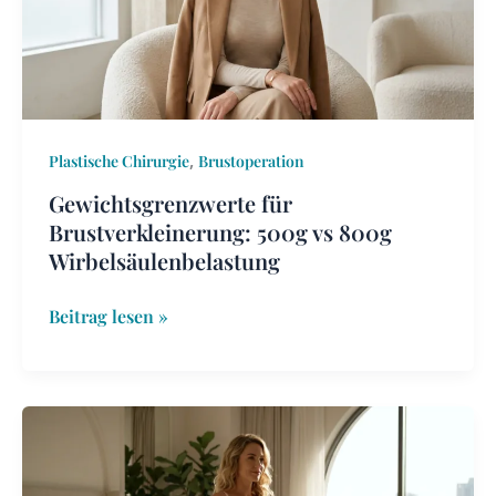
800g
Wirbelsäulenbelastung
,
Plastische Chirurgie
Brustoperation
Gewichtsgrenzwerte für
Brustverkleinerung: 500g vs 800g
Wirbelsäulenbelastung
Beitrag lesen »
Interne
BH-
Bruststraffung