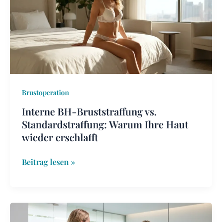
vs.
Standardstraffung:
Warum
Ihre
Haut
wieder
erschlafft
Brustoperation
Interne BH-Bruststraffung vs.
Standardstraffung: Warum Ihre Haut
wieder erschlafft
Beitrag lesen »
Das
Dilemma