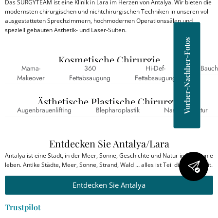
Das SURGYTEAM ist eine Klinik in Lara im Herzen von Antalya. Wir bieten die
modernsten chirurgischen und nichtchirurgischen Techniken in unseren voll
ausgestatteten Sprechzimmern, hochmodernen Operationssälen und
speziell gebauten Ästhetik- und Laser-Suiten.
Vorher-Nachher-Fotos
Kosmetische Chirurgie
Mama-
360
Hi-Def-
Bauch
Makeover
Fettabsaugung
Fettabsaugung
Ästhetische Plastische Chirurgie
Augenbrauenlifting
Blepharoplastik
Nasenkorrektur
Entdecken Sie Antalya/Lara
Antalya ist eine Stadt, in der Meer, Sonne, Geschichte und Natur in Harmonie
leben. Antike Städte, Meer, Sonne, Strand, Wald … alles ist Teil dieser Einheit.
Entdecken Sie Antalya
Trustpilot