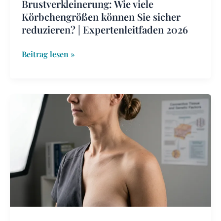
Brustverkleinerung: Wie viele
Körbchengrößen können Sie sicher
reduzieren? | Expertenleitfaden 2026
Beitrag lesen »
Durchhängende
Brüste
in
jungem
Alter:
Ursachen,
Vorbeugung
&
Korrekturanleitung