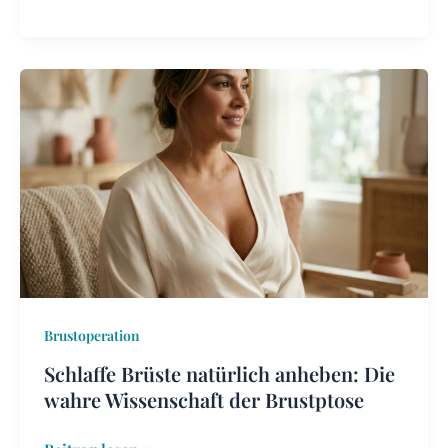
Schlaffe
Brüste
natürlich
anheben:
Die
wahre
Wissenschaft
der
Brustptose
Brustoperation
Schlaffe Brüste natürlich anheben: Die
wahre Wissenschaft der Brustptose