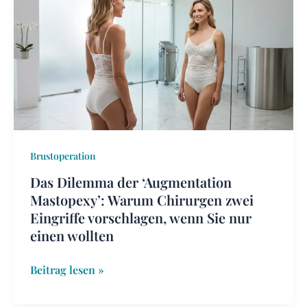
der
‘Augmentation
Mastopexy’:
Warum
Chirurgen
zwei
Eingriffe
vorschlagen,
Brustoperation
wenn
Sie
Das Dilemma der ‘Augmentation
nur
Mastopexy’: Warum Chirurgen zwei
einen
Eingriffe vorschlagen, wenn Sie nur
wollten
einen wollten
Beitrag lesen »