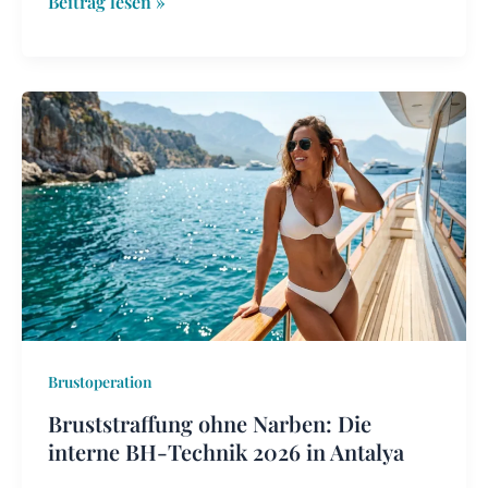
Beitrag lesen »
Bruststraffung
ohne
Narben:
Die
interne
BH-
Technik
2026
in
Antalya
Brustoperation
Bruststraffung ohne Narben: Die
interne BH-Technik 2026 in Antalya